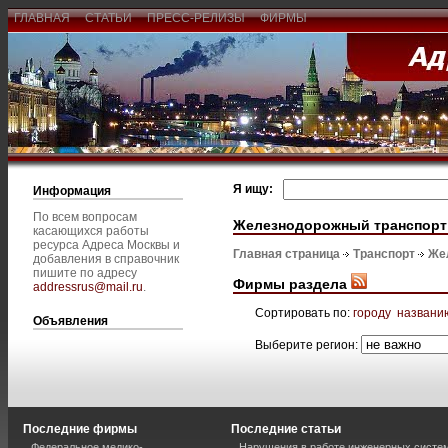
ГЛАВНАЯ
СТАТЬИ
ПРЕСС-РЕЛИЗЫ
ФИРМЫ
Я ищу:
Информация
По всем вопросам
Железнодорожный транспорт
касающихся работы
ресурса Адреса Москвы и
Главная страница
Транспорт
Же
добавления в справочник
пишите по адресу
Фирмы раздела
addressrus@mail.ru
.
Сортировать по:
городу
названи
Объявления
Выберите регион:
Последние фирмы
Последние статьи
Федеральное медико-
Нарушения в работе инженерных систем