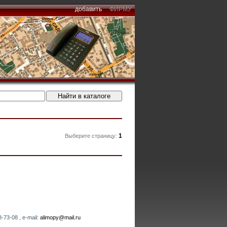
добавить
ФИРМУ
1
Выберите страницу:
-73-08 , e-mail:
alimopy@mail.ru