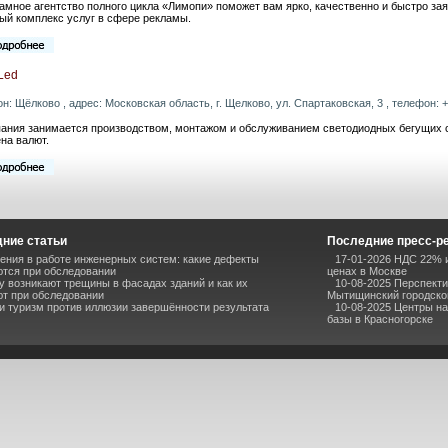
амное агентство полного цикла «Лимопи» поможет вам ярко, качественно и быстро за
ый комплекс услуг в сфере рекламы.
Led
он: Щёлково , адрес: Московская область, г. Щелково, ул. Спартаковская, 3 , телефон: +7
ания занимается производством, монтажом и обслуживанием светодиодных бегущих ст
на валют.
ние статьи
Последние пресс-р
ния в работе инженерных систем: какие дефекты
17-01-2026 НДС 22% и
тся при обследовании
ценах в Москве
 возникают трещины в фасадах зданий и как их
10-08-2025 Перспекти
т при обследовании
Мытищинский городско
и туризм против иллюзии завершённости результата
10-08-2025 Центры н
базы в Красногорске