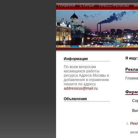
ГЛАВНАЯ
СТАТЬИ
ПРЕСС-РЕЛИЗЫ
Ф
Я ищу:
Информация
По всем вопросам
Рекла
касающихся работы
ресурса Адреса Москвы и
Главна
добавления в справочник
пишите по адресу
addressrus@mail.ru
.
Фирм
Объявления
Со
Вы
Рек
1.
реги