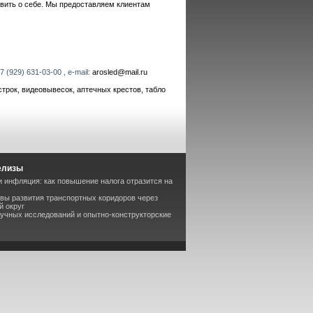
явить о себе. Мы предоставляем клиентам
 (929) 631-03-00 , e-mail:
arosled@mail.ru
рок, видеовывесок, аптечных крестов, табло
елизы
 инфляция: как повышение налога отразится на
вы развития транспортных коридоров через
й округ
аучных исследований и опытно-конструкторские