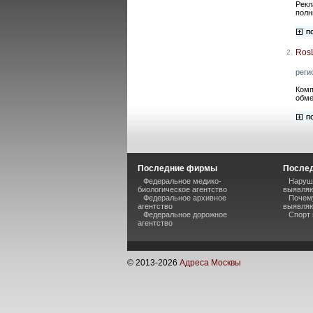
Рекл
полн
Ros
2.
реги
Комп
обме
Последние фирмы
Послед
Федеральное медико-
Наруше
биологическое агентство
выявляю
Федеральное архивное
Почему
агентство
выявляю
Федеральное дорожное
Спорт 
агентство
© 2013-
2026
Адреса Москвы