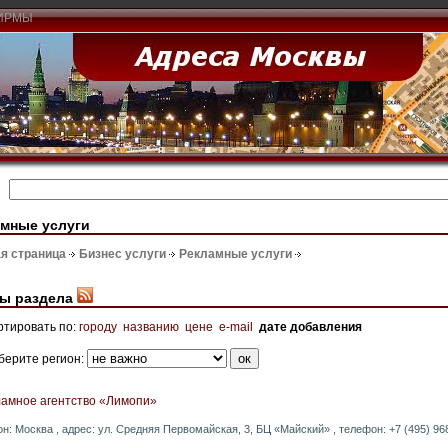
ИРМЫ
мные услуги
я страница
Бизнес услуги
Рекламные услуги
ы раздела
ртировать по:
городу
названию
цене
e-mail
дате добавления
берите регион:
ламное агентство «Лимопи»
он: Москва , адрес: ул. Средняя Первомайская, 3, БЦ «Майский» , телефон: +7 (495) 968